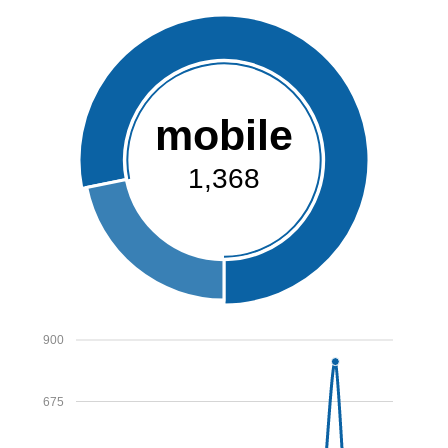
mobile
1,368
900
675