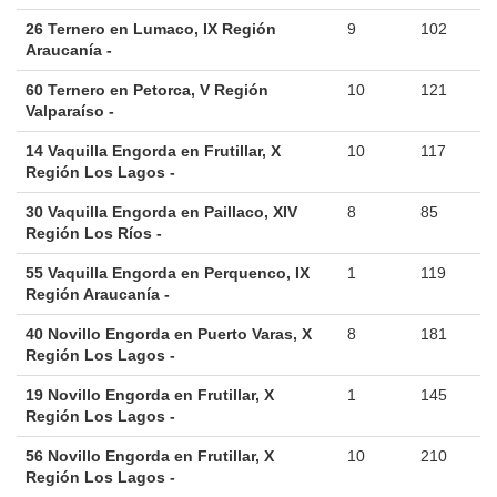
26 Ternero en Lumaco, IX Región
9
102
Araucanía -
60 Ternero en Petorca, V Región
10
121
Valparaíso -
14 Vaquilla Engorda en Frutillar, X
10
117
Región Los Lagos -
30 Vaquilla Engorda en Paillaco, XIV
8
85
Región Los Ríos -
55 Vaquilla Engorda en Perquenco, IX
1
119
Región Araucanía -
40 Novillo Engorda en Puerto Varas, X
8
181
Región Los Lagos -
19 Novillo Engorda en Frutillar, X
1
145
Región Los Lagos -
56 Novillo Engorda en Frutillar, X
10
210
Región Los Lagos -